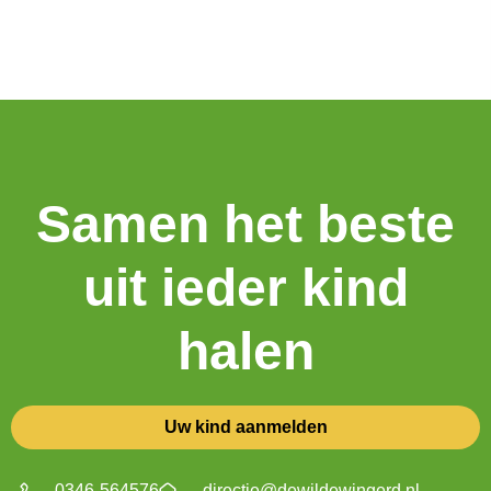
Samen het beste
uit ieder kind
halen
Uw kind aanmelden
0346-564576
directie@dewildewingerd.nl